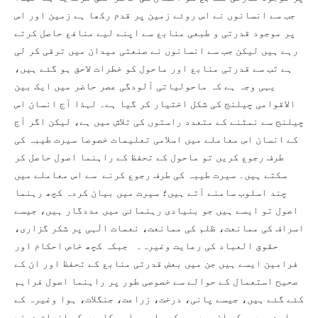
جب سے انسانوں نے اس روئے زمین پر قدم رکھا ہے زمین اور اس
پر موجود قدرتی و طبعی منابع سے اپنے لیے منافع حاصل کرتے
رہے ہیں لیکن جب سے انسانوں نے صنعتی میدان میں ترقی کر لی
ہے تب سے قدرتی منابع اور ماحول کو خطرات لاحق ہو گئے ہیں،
یہی وجہ ہے کہ ماحولیاتی آلودگی عصر حاضر میں ایک بین
الاقوامی چیلنج کی شکل اختیار کر گیا ہے۔ لہذا آج انسان اس
چیلنج سے نمٹنے کے متعدد راستوں کی تلاش میں ہے، لیکن اگر آج
کے انسان اس معاملے میں اسلامی تعلیمات خصوصا سیرت طیبہ کی
طرف رجوع کریں تو ماحول کے تحفظ کے راہنما اصول حاصل کر
سکتے ہیں۔ سیرت طیبہ کی طرف رجوع کرنے سے اس معاملے میں
چند اسلوب سامنے آتے ہیں؛ سیرت میں بیان کردہ کچھ رہنما
اصول تو ایسے ہیں جو بنیادی رہنمائی میں مددگار ہیں، جیسے
اسراف کی ممانعت، ظلم کی ممانعت، نعمات الٰہی پر شکر گزاری،
حقوق العباد کی رعایت وغیرہ۔ جبکہ کچھ خاص احکام اور
فرامین ایسے ہیں جن میں بعض قدرتی منابع کے تحفظ اور ان کے
صحیح استعمال کے حوالے سے خصوصی طور پر راہنما اصول فراہم
کئے گئے ہیں، جیسے پانی، درخت، زراعت، جنگلات، ہوا وغیرہ کے
بارے میں۔ کہ ان میں سے کچھ امور اور کاموں کو انجام دینے