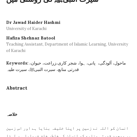
Dr Jawad Haider Hashmi
University of Karachi
Hafiza Shehnaz Batool
Teaching Assistant, Department of Islamic Learning, University
of Karachi
ماحول، آلودگی، پانی، ہوا، شجر کاری،زراعت، حیوان،
Keywords:
قدرتی منابع، سیرت النبیﷺ، سیرت طیبہ
Abstract
خلاصہ
انسان کو اللہ نے زمین پر اپنا خلیفہ بنایا ہے اور اس زمین
پر موجود قدرتی منابع کو انسان کی خاطر خلق فرمایا ہے لہذا